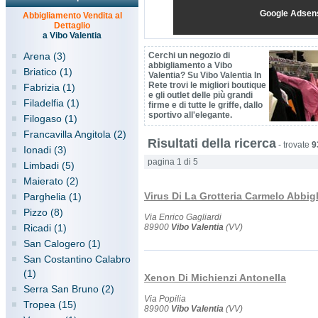
Google Adsen
Abbigliamento Vendita al
Dettaglio
a Vibo Valentia
Arena (3)
Cerchi un negozio di
abbigliamento a Vibo
Briatico (1)
Valentia? Su Vibo Valentia In
Rete trovi le migliori boutique
Fabrizia (1)
e gli outlet delle più grandi
Filadelfia (1)
firme e di tutte le griffe, dallo
sportivo all'elegante.
Filogaso (1)
Francavilla Angitola (2)
Risultati della ricerca
-
trovate
9
Ionadi (3)
pagina 1 di 5
Limbadi (5)
Maierato (2)
Virus Di La Grotteria Carmelo Abbig
Parghelia (1)
Pizzo (8)
Via Enrico Gagliardi
Ricadi (1)
89900
Vibo Valentia
(VV)
San Calogero (1)
San Costantino Calabro
(1)
Xenon Di Michienzi Antonella
Serra San Bruno (2)
Via Popilia
Tropea (15)
89900
Vibo Valentia
(VV)