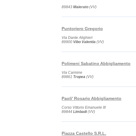
89843
Maierato
(VV)
Puntoriero Gregorio
Via Dante Alighieri
89900
Vibo Valentia
(VV)
Polimeni Sabatino Abbigliamento
Via Carmine
89861
Tropea
(VV)
Paoli' Rosario Abbigliamento
Corso Vittorio Emanuele III
89844
Limbadi
(VV)
Piazza Castello S.R.L.