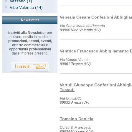
Vazzano (1)
Vibo Valentia (44)
Venezia Cesare Confezioni Abbigli
Newsletter
Via Santa Maria dell'Imperio
89900
Vibo Valentia
(VV)
Iscriviti alla Newsletter
per
ricevere novità in merito a
promozioni, sconti, eventi,
offerte commerciali e
opportunità professionali
Ventrice Francesco Abbigliamento E
dalle Imprese presenti.
Via Vittorio Veneto
89861
Tropea
(VV)
Vartuli Giuseppe Confezioni Abbigl
Tessuti
Via G. Filardo
89832
Arena
(VV)
Tomaino Daniela
Corso S. Francesco
89834
Vazzano
(VV)