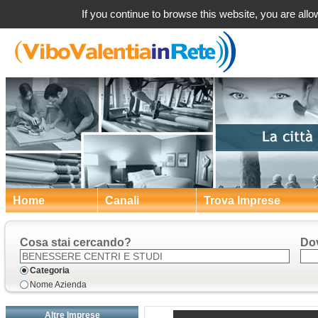
a Vibo Valen
If you continue to browse this website, you are allow
Home
Canali
Trova Imprese
Cosa stai cercando?
Do
Categoria
Nome Azienda
Altre Imprese