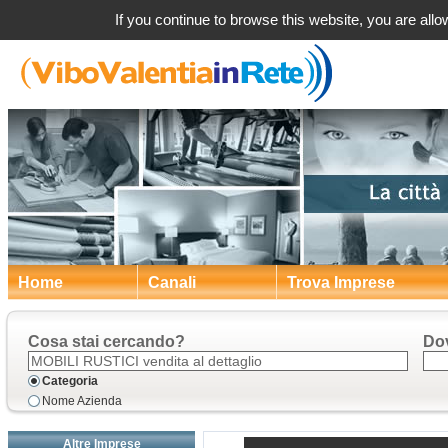
If you continue to browse this website, you are allow
Home
Canali
Trova Imprese
Cosa stai cercando?
Do
Categoria
Nome Azienda
Altre Imprese