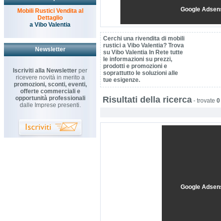
Google Adsen
Mobili Rustici Vendita al
Dettaglio
a Vibo Valentia
Cerchi una rivendita di mobili
rustici a Vibo Valentia? Trova
Newsletter
su Vibo Valentia In Rete tutte
le informazioni su prezzi,
prodotti e promozioni e
Iscriviti alla Newsletter
per
soprattutto le soluzioni alle
ricevere novità in merito a
tue esigenze.
promozioni, sconti, eventi,
offerte commerciali e
opportunità professionali
Risultati della ricerca
-
trovate
0
dalle Imprese presenti.
Google Adsen