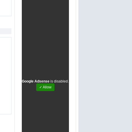
Google Adsense
is disabled.
✓ Allow