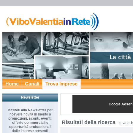
Home
Canali
Trova Imprese
Newsletter
Google Adsen
Iscriviti alla Newsletter
per
ricevere novità in merito a
promozioni, sconti, eventi,
Risultati della ricerca
offerte commerciali e
-
trovate
1
opportunità professionali
dalle Imprese presenti.