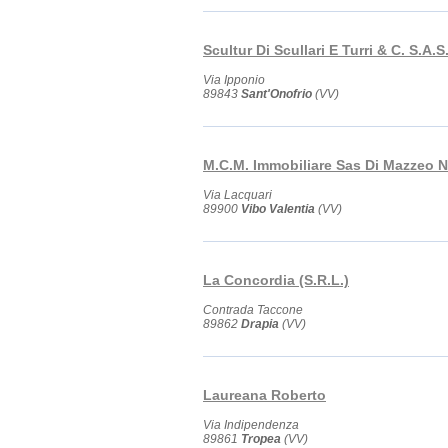
Scultur Di Scullari E Turri & C. S.A.S
Via Ipponio
89843
Sant'Onofrio
(VV)
M.C.M. Immobiliare Sas Di Mazzeo N
Via Lacquari
89900
Vibo Valentia
(VV)
La Concordia (S.R.L.)
Contrada Taccone
89862
Drapia
(VV)
Laureana Roberto
Via Indipendenza
89861
Tropea
(VV)