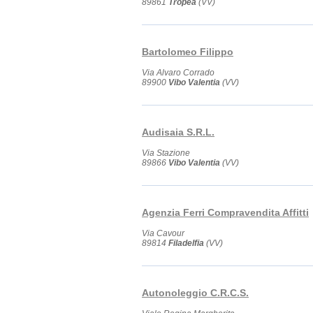
89861
Tropea
(VV)
Bartolomeo Filippo
Via Alvaro Corrado
89900
Vibo Valentia
(VV)
Audisaia S.R.L.
Via Stazione
89866
Vibo Valentia
(VV)
Agenzia Ferri Compravendita Affitti
Via Cavour
89814
Filadelfia
(VV)
Autonoleggio C.R.C.S.