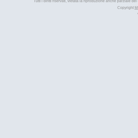
Tutti i diritti riservati, vietata la riproduzione anche parziale d
Copyright
M