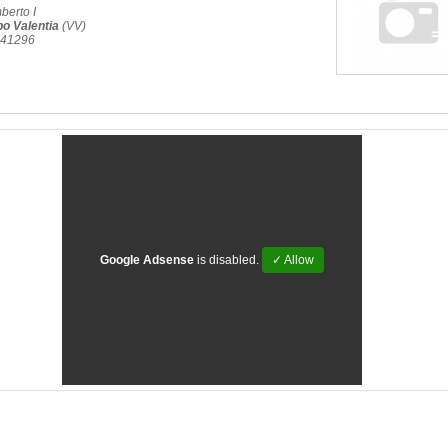
berto I
bo Valentia
(VV)
.41296
Google Adsense
is disabled.
✓ Allow