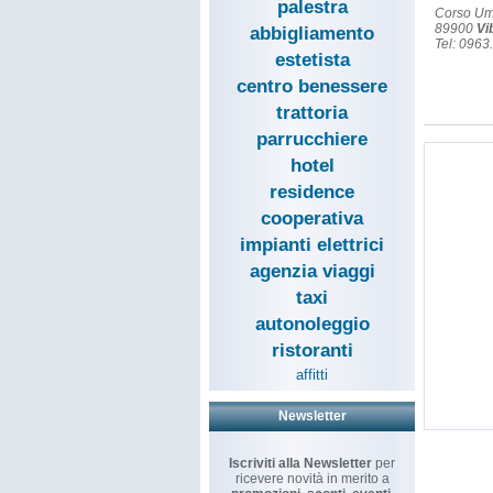
palestra
Corso Um
89900
Vi
abbigliamento
Tel: 0963
estetista
centro benessere
trattoria
parrucchiere
hotel
residence
cooperativa
impianti elettrici
agenzia viaggi
taxi
autonoleggio
ristoranti
affitti
Newsletter
Iscriviti alla Newsletter
per
ricevere novità in merito a