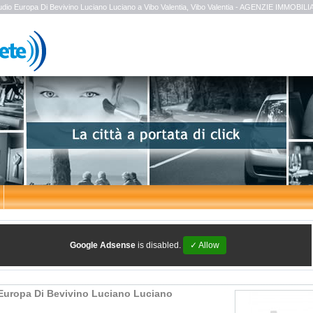
udio Europa Di Bevivino Luciano Luciano a Vibo Valentia, Vibo Valentia - AGENZIE IMMOBILI
Google Adsense
is disabled.
✓ Allow
Europa Di Bevivino Luciano Luciano