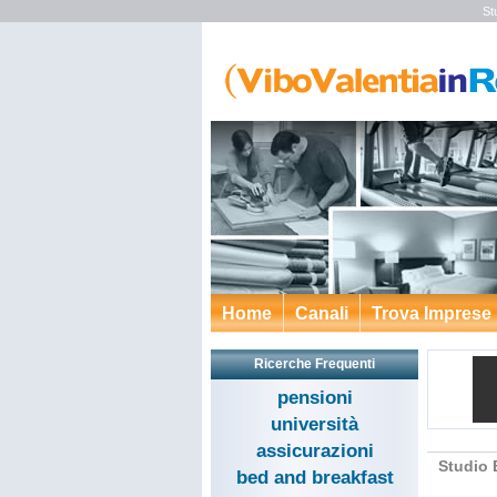
St
Home
Canali
Trova Imprese
Ricerche Frequenti
pensioni
università
assicurazioni
Studio 
bed and breakfast