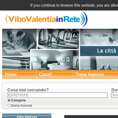
Tr
If you continue to browse this website, you are allow
Home
Canali
Trova Imprese
Cosa stai cercando?
Do
Categoria
Nome Azienda
Altre Imprese