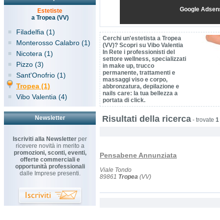
Google Adsen
Estetiste
a Tropea (VV)
Filadelfia (1)
Cerchi un'estetista a Tropea
Monterosso Calabro (1)
(VV)? Scopri su Vibo Valentia
In Rete i professionisti del
Nicotera (1)
settore wellness, specializzati
Pizzo (3)
in make up, trucco
permanente, trattamenti e
Sant'Onofrio (1)
massaggi viso e corpo,
Tropea (1)
abbronzatura, depilazione e
nails care: la tua bellezza a
Vibo Valentia (4)
portata di click.
Risultati della ricerca
Newsletter
-
trovate
1
Iscriviti alla Newsletter
per
ricevere novità in merito a
promozioni, sconti, eventi,
Pensabene Annunziata
offerte commerciali e
opportunità professionali
Viale Tondo
dalle Imprese presenti.
89861
Tropea
(VV)