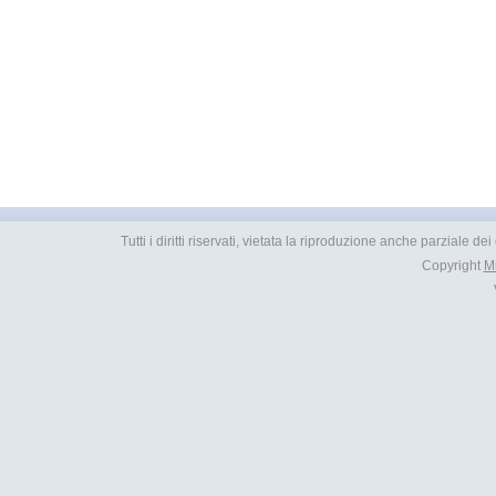
Tutti i diritti riservati, vietata la riproduzione anche parziale d
Copyright
M