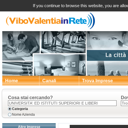
Tropea (VV) Universi
If you continue to browse this website, you are allow
Home
Canali
Trova Imprese
Cosa stai cercando?
Do
Categoria
Nome Azienda
Altre Imprese