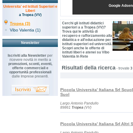
Google Adsen
Universita' ed Istituti Superiori e
Liberi
a Tropea (VV)
Tropea (3)
Cerchi gli istituti didattici
superiori a a Tropea (VV)?
Vibo Valentia (1)
Trova qui le attività di
recupero e rafforzamento alla
didattica e all'educazione per
Newsletter
istituti superiori ed università.
Scopri anche le offerte di
istituti liberi e atenei su Vibo
Iscriviti alla Newsletter
per
Valentia In Rete
ricevere novità in merito a
promozioni, sconti, eventi,
Risultati della ricerca
offerte commerciali e
-
trovate
3
opportunità professionali
dalle Imprese presenti.
Piccola Universita' Italiana Srl Scuol
Suol
Largo Antonio Pandullo
89861
Tropea
(VV)
Piccola Universita' Italiana Srl Altri S
Largo Antonio Pandullo