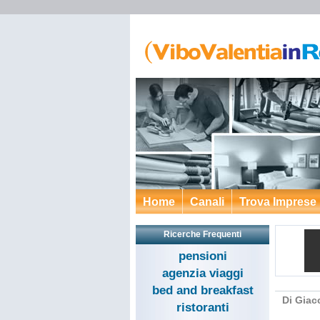
Home
Canali
Trova Imprese
Ricerche Frequenti
pensioni
agenzia viaggi
bed and breakfast
Di Giac
ristoranti