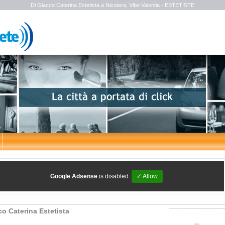
Di Giacco Caterina Estetista a Nicotera, Vibo Valentia - ESTETISTE
Google Adsense
is disabled.
✓ Allow
co Caterina Estetista