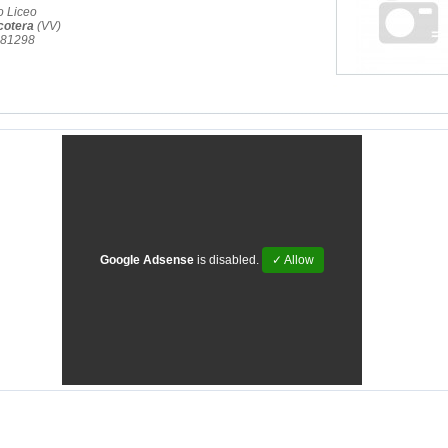
o Liceo
cotera
(VV)
.81298
Google Adsense
is disabled.
✓ Allow