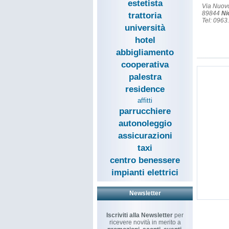
estetista
Via Nuov
89844
Ni
trattoria
Tel: 0963
università
hotel
abbigliamento
cooperativa
palestra
residence
affitti
parrucchiere
autonoleggio
assicurazioni
taxi
centro benessere
impianti elettrici
Newsletter
Iscriviti alla Newsletter
per
ricevere novità in merito a