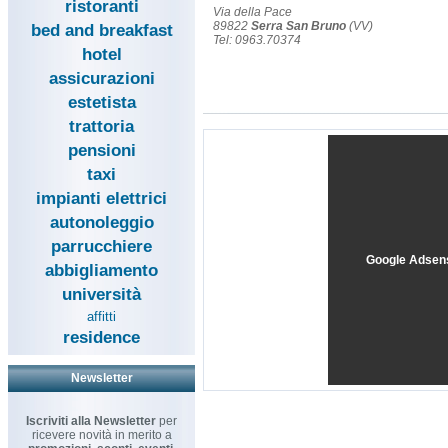
ristoranti
Via della Pace
89822
Serra San Bruno
(VV)
bed and breakfast
Tel: 0963.70374
hotel
assicurazioni
estetista
trattoria
pensioni
taxi
impianti elettrici
autonoleggio
parrucchiere
Google Adsen
abbigliamento
università
affitti
residence
Newsletter
Iscriviti alla Newsletter
per
ricevere novità in merito a