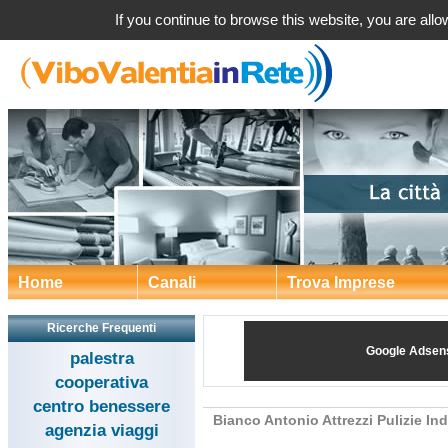
Bianco Antonio Attrezzi Pulizie Indust
If you continue to browse this website, you are allow
Home
Canali
Trova Imprese
Ricerche Frequenti
Google Adsen
palestra
cooperativa
centro benessere
Bianco Antonio Attrezzi Pulizie Ind
agenzia viaggi