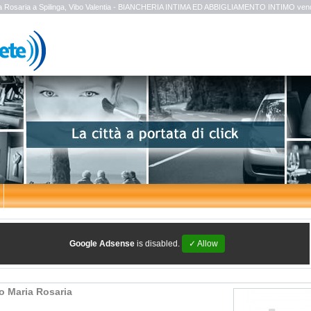
a Rosaria a Spilinga, Vibo Valentia - BIANCHERIA INTIMA ED ABBIGLIAMENTO INTIMO vendit
Google Adsense
is disabled.
✓ Allow
o Maria Rosaria