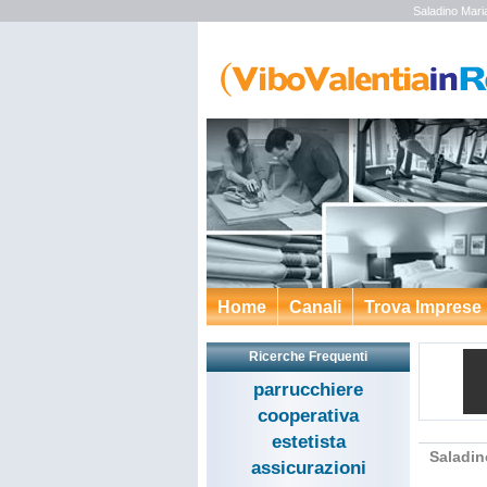
Saladino Mari
Home
Canali
Trova Imprese
Ricerche Frequenti
parrucchiere
cooperativa
estetista
Saladin
assicurazioni