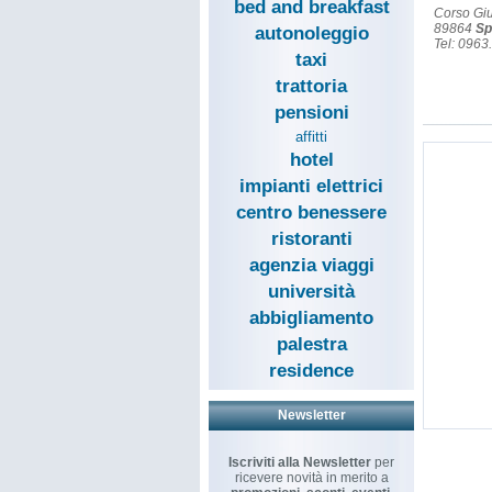
bed and breakfast
Corso Gi
89864
Sp
autonoleggio
Tel: 096
taxi
trattoria
pensioni
affitti
hotel
impianti elettrici
centro benessere
ristoranti
agenzia viaggi
università
abbigliamento
palestra
residence
Newsletter
Iscriviti alla Newsletter
per
ricevere novità in merito a