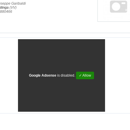
useppe Garibaldi
ilinga
(VV)
3.880466
Google Adsense
is disabled.
✓ Allow